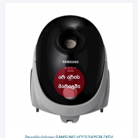
მტვერსასრუტი SAMSUNG VCC5241S3K/XEV