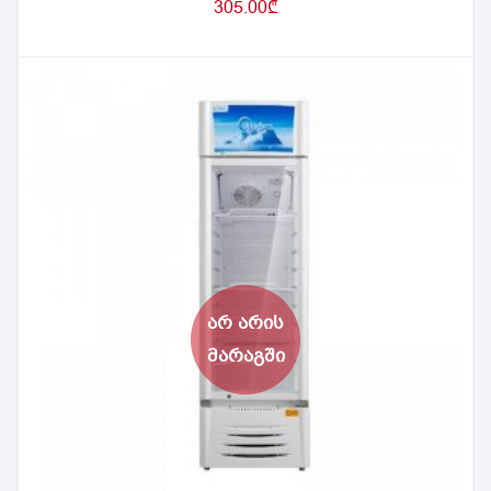
305.00
₾