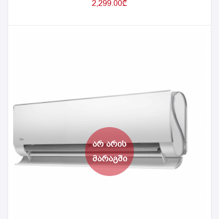
2,299.00
₾