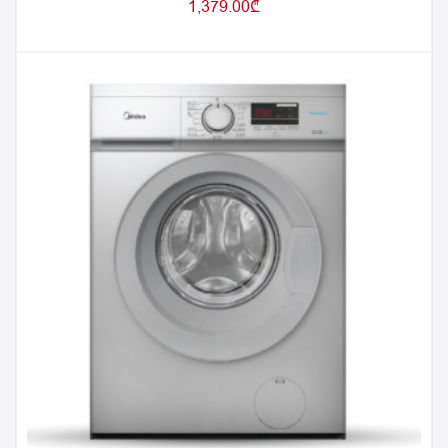
1,379.00
₾