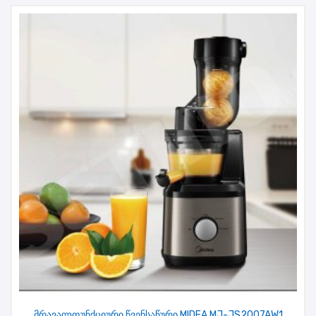
მრავალფუნქციური წვენსაწური MIDEA MJ-JS2007AW1