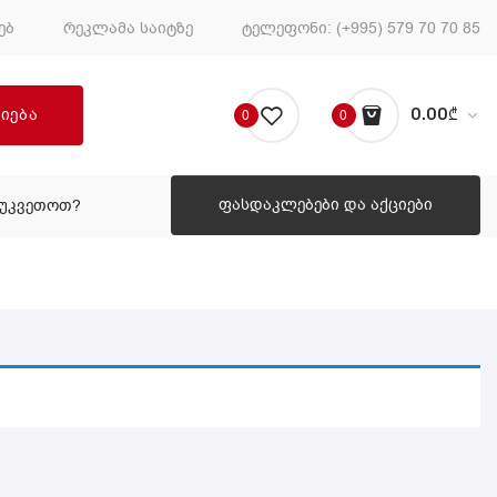
ებ
რეკლამა საიტზე
ტელეფონი:
(+995) 579 70 70 85
ძიება
0.00
₾
0
0
No products in the cart.
ფასდაკლებები და აქციები
ᲔᲣᲙᲕᲔᲗᲝᲗ?
ᲠᲝᲒᲝᲠ ᲨᲔᲣᲙᲕᲔᲗᲝᲗ?