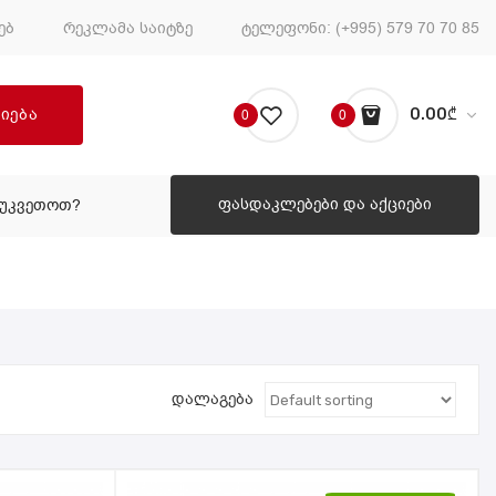
ებ
რეკლამა საიტზე
ტელეფონი:
(+995) 579 70 70 85
ძიება
0.00
₾
0
0
No products in the cart.
ფასდაკლებები და აქციები
ᲔᲣᲙᲕᲔᲗᲝᲗ?
ᲠᲝᲒᲝᲠ ᲨᲔᲣᲙᲕᲔᲗᲝᲗ?
დალაგება