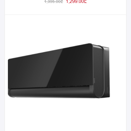
1,299.00
₾
1,395.00
₾