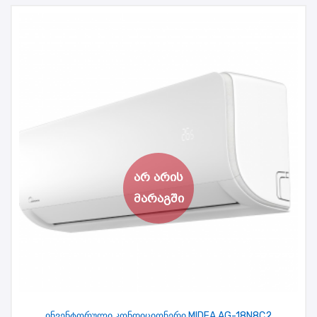
ინვენტორული კონდიციონერი MIDEA AG-18N8C2